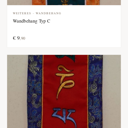
WEITERES - WANDBEHANG
Wandbehang Typ C
€
9
,
90