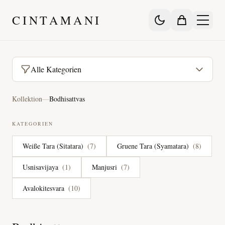
CINTAMANI
Alle Kategorien
Kollektion
—
Bodhisattvas
KATEGORIEN
Weiße Tara (Sitatara)
(
7
)
Gruene Tara (Syamatara)
(
8
)
Usnisavijaya
(
1
)
Manjusri
(
7
)
Avalokitesvara
(
10
)