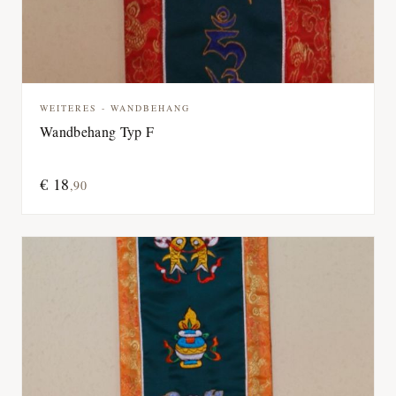
WEITERES - WANDBEHANG
Wandbehang Typ F
€
18
,
90