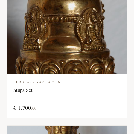
BUDDHAS - RARITAETEN
Stupa Set
€
1.700
,
00