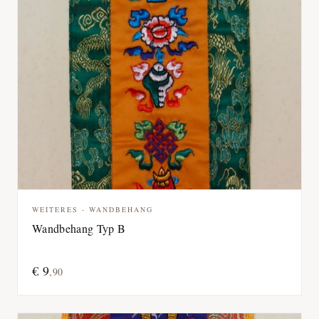
WEITERES - WANDBEHANG
Wandbehang Typ B
€
9
,
90