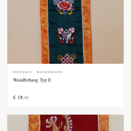
WEITERES - WANDBEHANG
Wandbehang Typ E
€
18
,
90