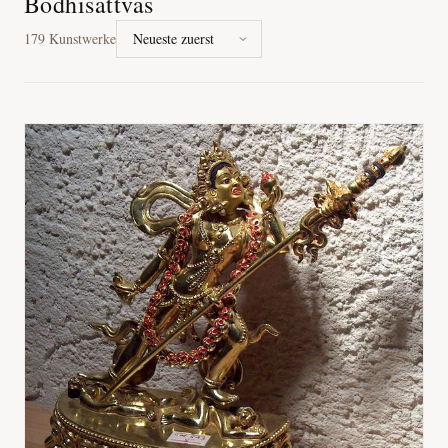
Bodhisattvas
179
Kunstwerke