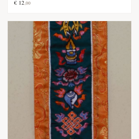
€
12
,
00