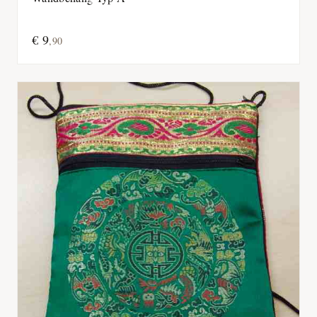
€
9
,
90