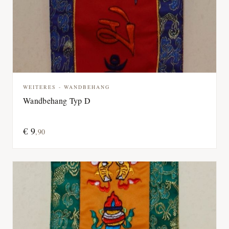
WEITERES - WANDBEHANG
Wandbehang Typ D
€
9
,
90