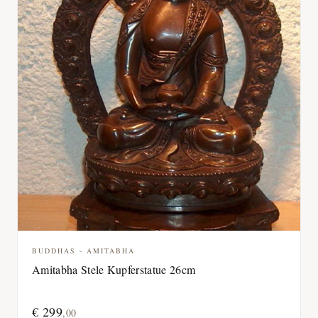
BUDDHAS - AMITABHA
Amitabha Stele Kupferstatue 26cm
€
299
,
00