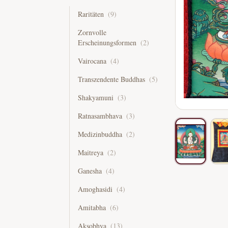
Raritäten
(
9
)
Zornvolle
Erscheinungsformen
(
2
)
Vairocana
(
4
)
Transzendente Buddhas
(
5
)
Shakyamuni
(
3
)
Ratnasambhava
(
3
)
Medizinbuddha
(
2
)
Maitreya
(
2
)
Ganesha
(
4
)
Amoghasidi
(
4
)
Amitabha
(
6
)
Aksobhya
(
13
)