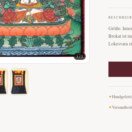
BESCHREI
Größe: Inne
Brokat ist nu
Lokesvara ei
1
/
3
✦
Handgeferti
✦
Versandkost