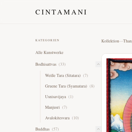
CINTAMANI
KATEGORIEN
Kollektion
—
Than
Alle Kunstwerke
Bodhisattvas
(
33
)
Weiße Tara (Sitatara)
(
7
)
Gruene Tara (Syamatara)
(
8
)
Usnisavijaya
(
1
)
Manjusri
(
7
)
Avalokitesvara
(
10
)
Buddhas
(
57
)