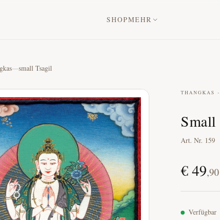
SHOP
MEHR
gkas
—
small Tsagil
THANGKAS -
Small
Art. Nr.
159
€
49
,
90
Verfügbar